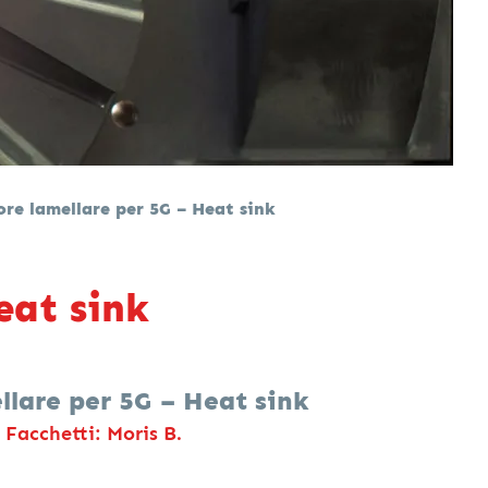
ore lamellare per 5G – Heat sink
eat sink
llare per 5G – Heat sink
 Facchetti: Moris B.