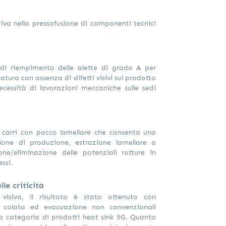
iva nella pressofusione di componenti tecnici
 di riempimento delle alette di grado A per
ciatura con assenza di difetti visivi sul prodotto
necessità di lavorazioni meccaniche sulle sedi
carri con pacco lamellare che consenta una
ione di produzione, estrazione lamellare a
ne/eliminazione delle potenziali rotture in
ssi.
le criticità
 visiva, il risultato è stato ottenuto con
di colata ed evacuazione non convenzionali
a categoria di prodotti heat sink 5G. Quanto