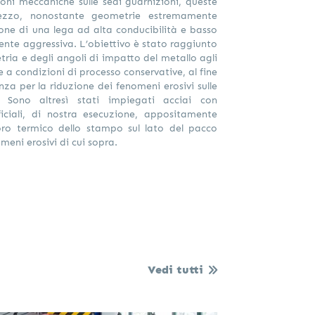
zioni meccaniche sulle sedi guarnizioni, queste
ezzo, nonostante geometrie estremamente
zione di una lega ad alta conducibilità e basso
nte aggressiva. L’obiettivo è stato raggiunto
tria e degli angoli di impatto del metallo agli
 a condizioni di processo conservative, al fine
enza per la riduzione dei fenomeni erosivi sulle
. Sono altresì stati impiegati acciai con
ficiali, di nostra esecuzione, appositamente
voro termico dello stampo sul lato del pacco
meni erosivi di cui sopra.
Vedi tutti