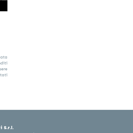
ata
diti
sere
tati
 S.r.l.