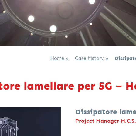
Home »
Case history »
Dissipat
tore lamellare per 5G – H
Dissipatore lame
Project Manager M.C.S.