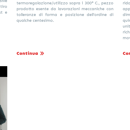
ive
termoregolazione/utilizzo sopra i 300° C., pezzo
rid
tiro
prodotto esente da lavorazioni meccaniche con
app
st e
tolleranze di forma e posizione dell’ordine di
dim
qualche centesimo.
qui
uni
ri
mov
Continua
Co