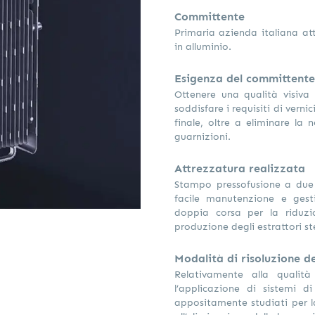
Committente
Primaria azienda italiana att
in alluminio.
Esigenza del committente
Ottenere una qualità visiva
soddisfare i requisiti di verni
finale, oltre a eliminare la 
guarnizioni.
Attrezzatura realizzata
Stampo pressofusione a due 
facile manutenzione e gest
doppia corsa per la riduzio
produzione degli estrattori ste
Modalità di risoluzione del
Relativamente alla qualità
l’applicazione di sistemi 
appositamente studiati per l